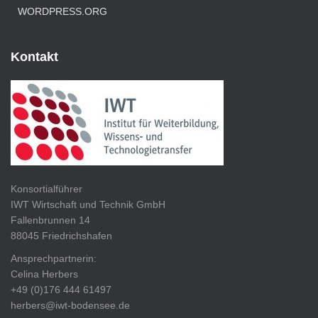
WORDPRESS.ORG
Kontakt
Konsortialführer
IWT Wirtschaft und Technik GmbH
Fallenbrunnen 14
88045 Friedrichshafen
Ansprechpartnerin:
Celina Herbers
+49 (0)176 444 61497
herbers@iwt-bodensee.de