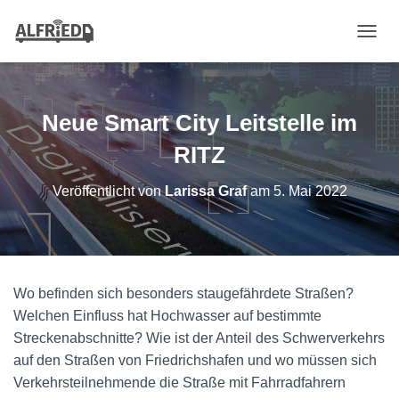
N
A
V
I
G
Neue Smart City Leitstelle im
A
T
RITZ
I
O
Veröffentlicht von
Larissa Graf
am
5. Mai 2022
N
U
M
S
C
H
Wo befinden sich besonders staugefährdete Straßen?
A
Welchen Einfluss hat Hochwasser auf bestimmte
L
T
Streckenabschnitte? Wie ist der Anteil des Schwerverkehrs
E
auf den Straßen von Friedrichshafen und wo müssen sich
N
Verkehrsteilnehmende die Straße mit Fahrradfahrern