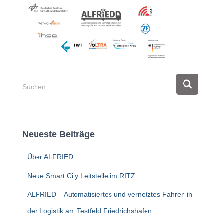
S
Suchen …
u
c
h
e
Neueste Beiträge
n
n
Über ALFRIED
a
c
Neue Smart City Leitstelle im RITZ
h
:
ALFRIED – Automatisiertes und vernetztes Fahren in
der Logistik am Testfeld Friedrichshafen