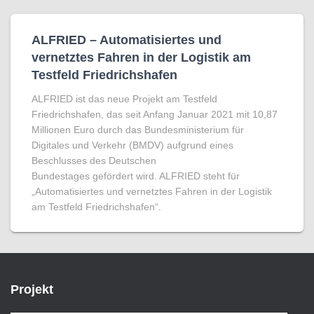
ALFRIED – Automatisiertes und
vernetztes Fahren in der Logistik am
Testfeld Friedrichshafen
ALFRIED ist das neue Projekt am Testfeld
Friedrichshafen, das seit Anfang Januar 2021 mit 10,87
Millionen Euro durch das Bundesministerium für
Digitales und Verkehr (BMDV) aufgrund eines
Beschlusses des Deutschen
Bundestages gefördert wird. ALFRIED steht für
„Automatisiertes und vernetztes Fahren in der Logistik
am Testfeld Friedrichshafen“.
Projekt