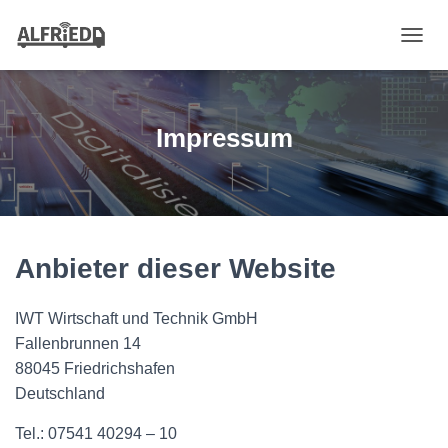
N
A
V
I
G
Impressum
A
T
I
O
N
U
M
Anbieter dieser Website
S
C
H
IWT Wirtschaft und Technik GmbH
A
Fallenbrunnen 14
L
88045 Friedrichshafen
T
E
Deutschland
N
Tel.: 07541 40294 – 10