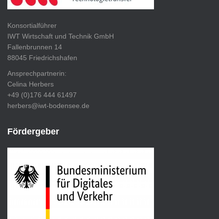
Konsortialführer
IWT Wirtschaft und Technik GmbH
Fallenbrunnen 14
88045 Friedrichshafen
Ansprechpartnerin:
Celina Herbers
+49 (0)176 444 61497
herbers@iwt-bodensee.de
Fördergeber