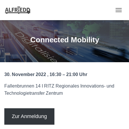
N
A
V
I
G
Connected Mobility
A
T
I
O
N
U
30. November 2022 , 16:30 – 21:00
Uhr
M
S
C
Fallenbrunnen 14 I RITZ Regionales Innovations- und
H
Technologietransfer Zentrum
A
L
T
E
Zur Anmeldung
N