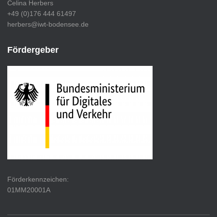
Celina Herbers
+49 (0)176 444 61497
herbers@iwt-bodensee.de
Fördergeber
Förderkennzeichen:
01MM20001A