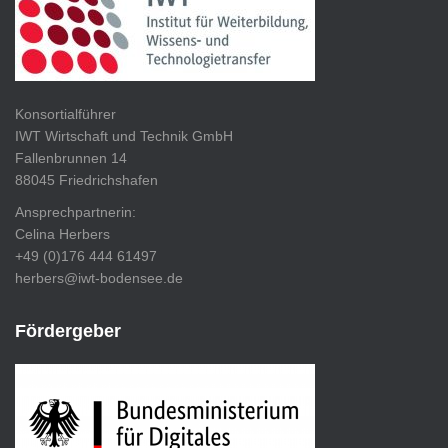
Konsortialführer
IWT Wirtschaft und Technik GmbH
Fallenbrunnen 14
88045 Friedrichshafen
Ansprechpartnerin:
Celina Herbers
+49 (0)176 444 61497
herbers@iwt-bodensee.de
Fördergeber