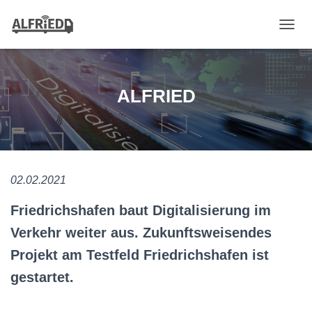
N
A
V
I
G
ALFRIED
A
T
I
O
N
U
02.02.2021
M
S
C
Friedrichshafen baut Digitalisierung im
H
Verkehr weiter aus. Zukunftsweisendes
A
L
Projekt am Testfeld Friedrichshafen ist
T
E
gestartet.
N