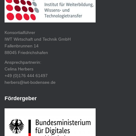
Konsortialführer
IWT Wirtschaft und Technik GmbH
Fallenbrunnen 14
88045 Friedrichshafen
Ansprechpartnerin:
Celina Herbers
+49 (0)176 444 61497
herbers@iwt-bodensee.de
Fördergeber