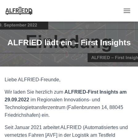
N
A
V
I
G
ALFRIED lädt ein – First Insights
A
T
I
O
N
U
Liebe ALFRIED-Freunde,
M
S
C
Wir laden Sie herzlich zum
ALFRIED-First Insights
am
H
29.09.2022
im Regionalen Innovations- und
A
Technologietransferzentrum (Fallenbrunnen 14, 88045
L
Friedrichshafen) ein.
T
E
N
Seit Januar 2021 arbeitet ALFRIED (Automatisiertes und
vernetztes Fahren [AVF] in der Logistik am Testfeld